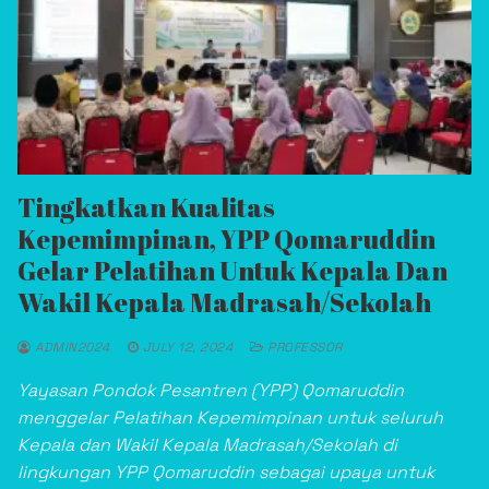
Asisten Teknik Laboratorium Medik
Tingkatkan Kualitas
Kepemimpinan, YPP Qomaruddin
Gelar Pelatihan Untuk Kepala Dan
Wakil Kepala Madrasah/Sekolah
ADMIN2024
JULY 12, 2024
PROFESSOR
Yayasan Pondok Pesantren (YPP) Qomaruddin
menggelar Pelatihan Kepemimpinan untuk seluruh
Kepala dan Wakil Kepala Madrasah/Sekolah di
lingkungan YPP Qomaruddin sebagai upaya untuk