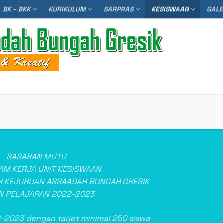
BK – BKK
KURIKULUM
SARPRAS
KESISWAAN
GAL
Searc
SASARAN MUTU
M KERJA UNIT KESISWAAN
 KEJURUAN ASSAADAH BUNGAH GRESIK
N PELAJARAN 2022-2023
-2023 dengan tarjet minimal 250 siswa