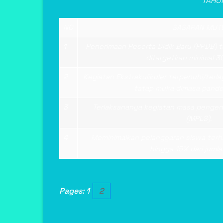
TAHU
NO
SASARAN MUT
1
Penerimaan Peserta Didik Baru (PPDB) 
ditargetkan minimal 3
2
Kegiatan Ekstrakulikuler terpenuhi/terl
tatap muka dimasa pande
3
Terlaksananya kegiatan masa pengen
(MPLS).
4
Meminimalkan pelanggaran siswa terha
hingga 15% dari juml
Pages:
1
2