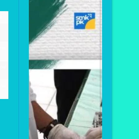
N
-
pai
pai
pai