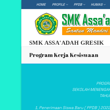
Skip
HOME
PROFILE
PPDB
HUMAS
to
content
SMK ASSA'ADAH GRESIK
Program Kerja Kesiswaan
PROGRA
SEKOLAH MENENGAH
TAHU
Penerimaan Siswa Baru ( PPDB ) 2022