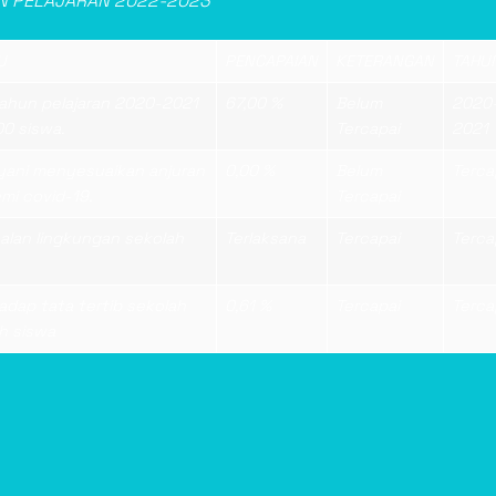
N PELAJARAN 2022-2023
U
PENCAPAIAN
KETERANGAN
TAHU
tahun pelajaran 2020-2021
67,00 %
Belum
2020
00 siswa.
Tercapai
2021
ayani menyesuaikan anjuran
0,00 %
Belum
Terca
mi covid-19.
Tercapai
alan lingkungan sekolah
Terlaksana
Tercapai
Terca
dap tata tertib sekolah
0,61 %
Tercapai
Terca
ah siswa