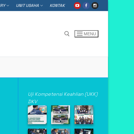
ERY
UNIT USAHA
KONTAK
MENU
h for:
Uji Kompetensi Keahlian (UKK)
DKV