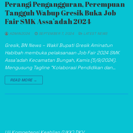
Perangi Pengangguran, Perempuan
Tangguh Wabup Gresik Buka Job
Fair SMK Assa’adah 2024
ADMIN2024
SEPTEMBER 7, 2024
LATEST NEWS
Gresik, BN News – Wakil Bupati Gresik Aminatun
Habibah membuka pelaksanaan Job Fair 2024 SMK
Assa’adah Kecamatan Bungah, Kamis (5/9/2024).
Mengusung Tagline “Kolaborasi Pendidikan dan…
Asisten Teknik Laboratorium Medik
READ MORE →
Uji Kompetensi Keahlian (UKK) DKV