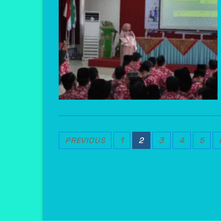
Posts
PREVIOUS
1
2
3
4
5
Pagination