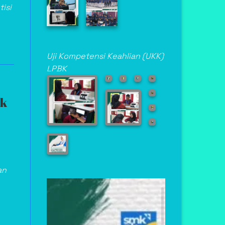
isi
Uji Kompetensi Keahlian (UKK)
LPBK
uk
Asisten Teknik
Laboratorium Medik
an