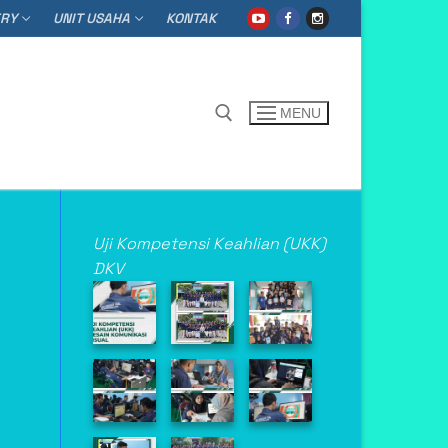
ERY
UNIT USAHA
KONTAK
MENU
h for:
Uji Kompetensi Keahlian (UKK)
DKV