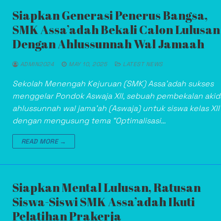
Siapkan Generasi Penerus Bangsa,
SMK Assa’adah Bekali Calon Lulusan
Dengan Ahlussunnah Wal Jamaah
ADMIN2024
MAY 10, 2025
LATEST NEWS
Sekolah Menengah Kejuruan (SMK) Assa’adah sukses
menggelar Pondok Aswaja XII, sebuah pembekalan aki
ahlussunnah wal jama’ah (Aswaja) untuk siswa kelas XII
dengan mengusung tema “Optimalisasi…
READ MORE →
Siapkan Mental Lulusan, Ratusan
Siswa-Siswi SMK Assa’adah Ikuti
Pelatihan Prakerja