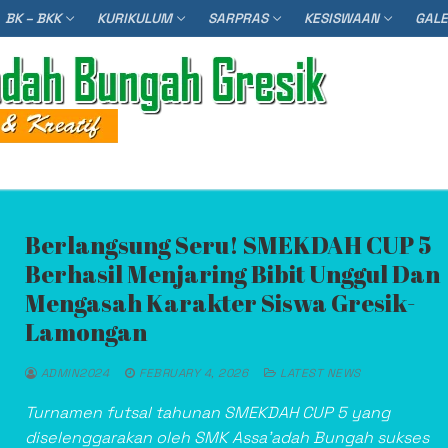
BK – BKK
KURIKULUM
SARPRAS
KESISWAAN
GAL
Searc
Berlangsung Seru! SMEKDAH CUP 5
Berhasil Menjaring Bibit Unggul Dan
Mengasah Karakter Siswa Gresik-
Lamongan
ADMIN2024
FEBRUARY 4, 2026
LATEST NEWS
Turnamen futsal tahunan SMEKDAH CUP 5 yang
diselenggarakan oleh SMK Assa’adah Bungah sukses