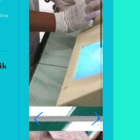
line
ik