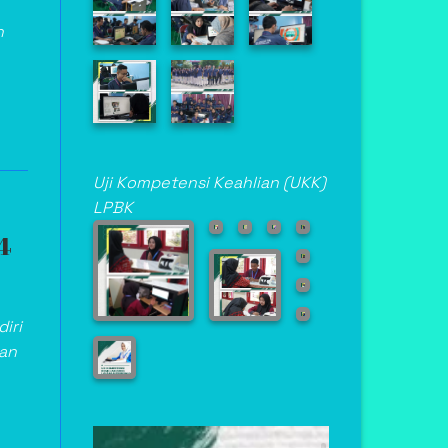
n
Uji Kompetensi Keahlian (UKK)
LPBK
4
iri
Asisten Teknik
an
Laboratorium Medik