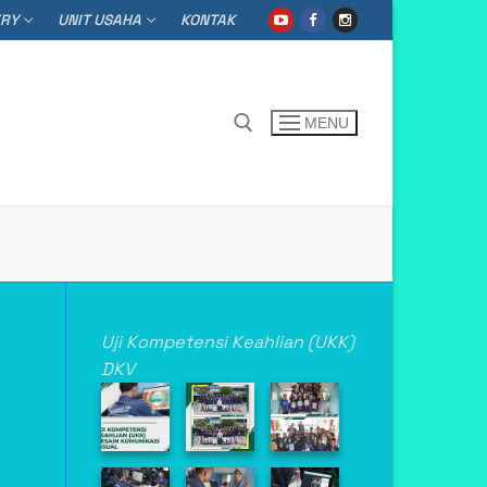
ERY
UNIT USAHA
KONTAK
MENU
h for:
Uji Kompetensi Keahlian (UKK)
DKV