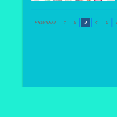
Posts
PREVIOUS
1
2
3
4
5
Pagination