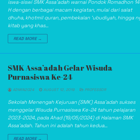
iswa-siswi SMK Assa’adah warnai Pondok Romadhon 1
H dengan berbagai macam kegiatan, mulai dari salat
dhuha, khotmil quran, pembekalan ‘ubudiyah, hingga ng
kitab yang khas…
READ MORE →
SMK Assa’adah Gelar Wisuda
Purnasiswa Ke-24
ADMIN2024
AUGUST 12, 2019
PROFESSOR
Sekolah Menengah Kejuruan (SMK) Assa’adah sukses
menggelar Wisuda Purnasiswa Ke-24 tahun pelajaran
2023-2024, pada Ahad (19/05/2024) di Halaman SMK
Assa’adah. Tahun ini adalah tahun kedua…
READ MORE →