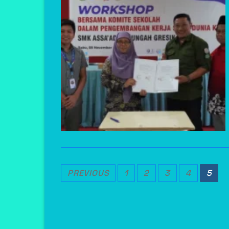
Posts
PREVIOUS
1
2
3
4
5
Pagination