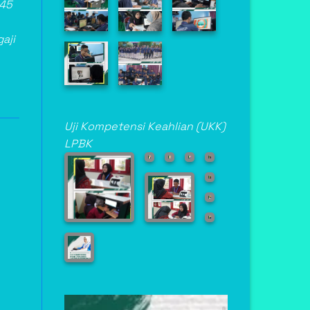
445
aji
Uji Kompetensi Keahlian (UKK)
LPBK
Asisten Teknik
Laboratorium Medik