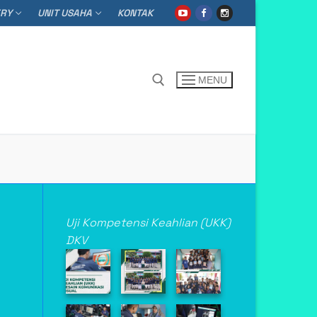
ERY
UNIT USAHA
KONTAK
MENU
h for:
Uji Kompetensi Keahlian (UKK)
DKV