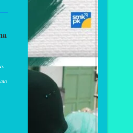
na
p.
kan