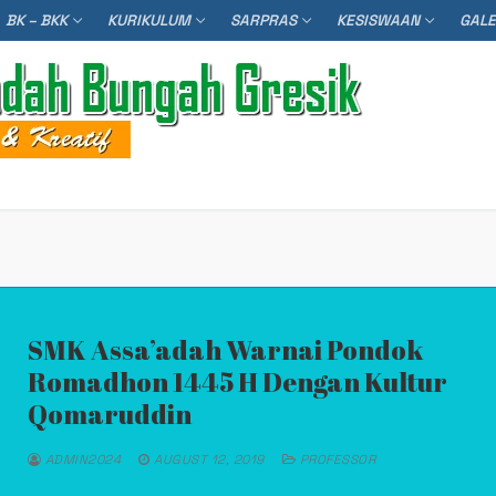
BK – BKK
KURIKULUM
SARPRAS
KESISWAAN
GAL
Searc
SMK Assa’adah Warnai Pondok
Romadhon 1445 H Dengan Kultur
Qomaruddin
ADMIN2024
AUGUST 12, 2019
PROFESSOR