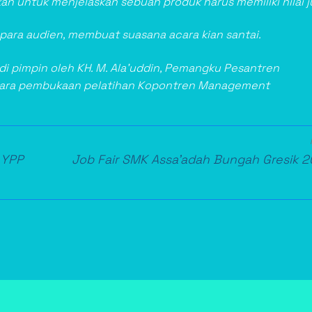
an untuk menjelaskan sebuah produk harus memiliki nilai ju
ara audien, membuat suasana acara kian santai.
i pimpin oleh KH. M. Ala’uddin, Pemangku Pesantren
acara pembukaan pelatihan Kopontren Management
Next
 YPP
Job Fair SMK Assa’adah Bungah Gresik 
post: