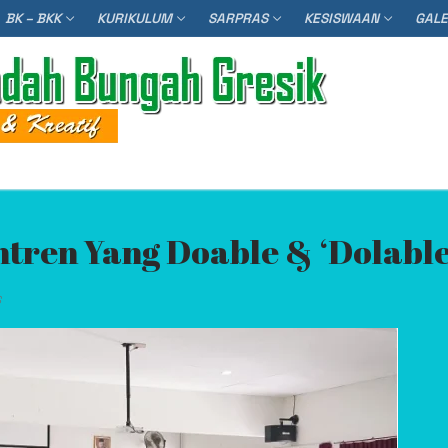
BK – BKK
KURIKULUM
SARPRAS
KESISWAAN
GAL
Searc
tren Yang Doable & ‘Dolable
S