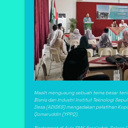
Masih mengusung sebuah tema besar tenta
Bisnis dan Industri Institut Teknologi Sep
Desa (ADIDES) mengadakan pelatihan Kop
Qomaruddin (YPPQ).
Bertempat di Aula SMK Assa’adah, Selasa (