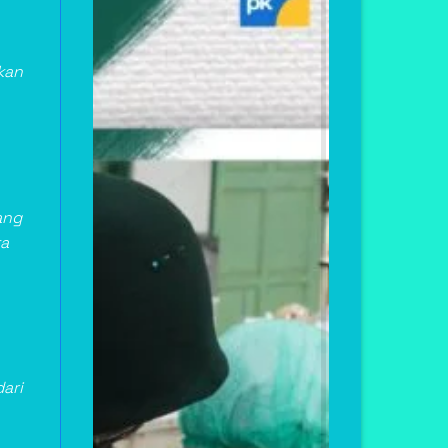
akan
ang
ta
ari