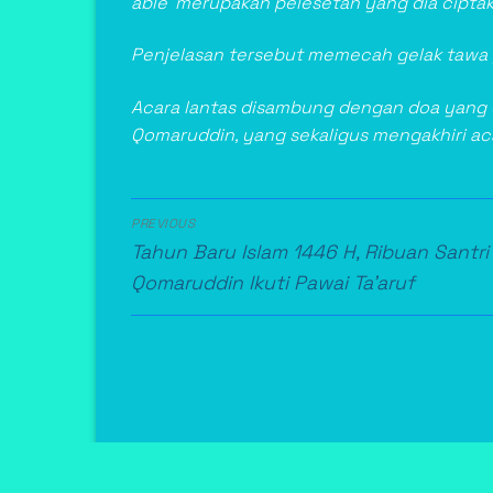
able’ merupakan pelesetan yang dia ciptak
Penjelasan tersebut memecah gelak tawa p
Acara lantas disambung dengan doa yang d
Qomaruddin, yang sekaligus mengakhiri 
Post
PREVIOUS
Navigation
Previous
Tahun Baru Islam 1446 H, Ribuan Santri
post:
Qomaruddin Ikuti Pawai Ta’aruf