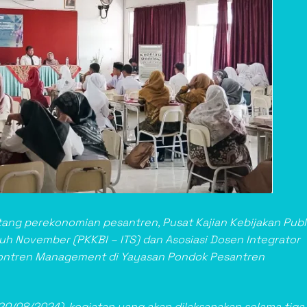
ng perekonomian pesantren, Pusat Kajian Kebijakan Publ
uluh November (PKKBI – ITS) dan Asosiasi Dosen Integrator
ontren Management di Yayasan Pondok Pesantren
20/08/2024), kegiatan yang akan dilaksanakan selama tiga