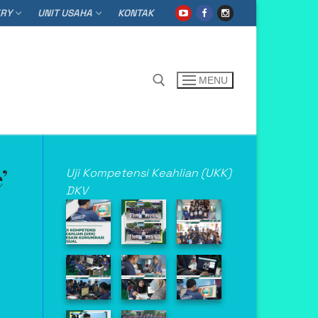
ERY
UNIT USAHA
KONTAK
MENU
h for:
’
Uji Kompetensi Keahlian (UKK)
DKV