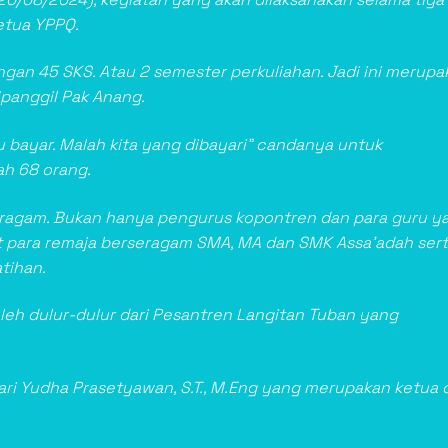
Ketua YPPQ.
dengan 45 SKS. Atau 2 semester perkuliahan. Jadi ini merup
ipanggil Pak Anang.
erlu bayar. Malah kita yang dibayari” candanya untuk
h 68 orang.
beragam. Bukan hanya pengurus kopontren dan para guru y
hat para remaja berseragam SMA, MA dan SMK Assa’adah ser
tihan.
ri oleh dulur-dulur dari Pesantren Langitan Tuban yang
i Yudha Prasetyawan, S.T., M.Eng yang merupakan ketua d