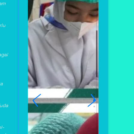
lam
rlu
agai
ka
Yuda
l-